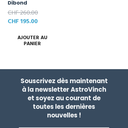
Dibond
CHF
260.00
Le
Le
CHF
195.00
prix
prix
initial
actuel
AJOUTER AU
PANIER
était :
est :
CHF 260.00.
CHF 195.00.
Souscrivez dès maintenant
à la newsletter AstroVinch
et soyez au courant de
toutes les dernières
nouvelles !