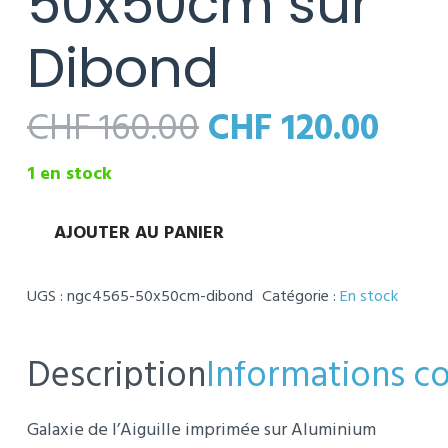
50x50cm sur
Dibond
Le
Le
CHF
160.00
CHF
120.00
prix
prix
initial
actu
1 en stock
était :
est :
CHF 160.00.
CHF 
AJOUTER AU PANIER
quantité
Alternative:
de
UGS :
ngc4565-50x50cm-dibond
Catégorie :
En stock
Galaxie
de
l'Aiguille
Description
Informations c
-
50x50cm
Galaxie de l’Aiguille imprimée sur Aluminium
sur