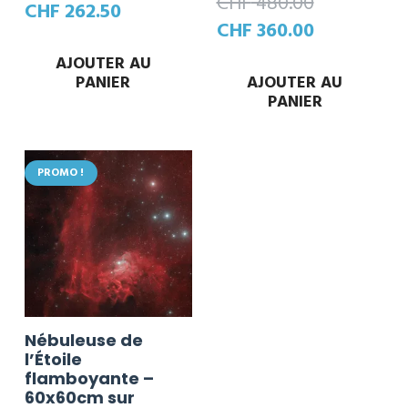
CHF
480.00
Le
Le
CHF
262.50
Le
Le
CHF
360.00
prix
prix
prix
prix
initial
actuel
AJOUTER AU
initial
actuel
PANIER
AJOUTER AU
était :
est :
PANIER
était :
est :
CHF 350.00.
CHF 262.50.
CHF 480.00.
CHF 360.00
PROMO !
Nébuleuse de
l’Étoile
flamboyante –
60x60cm sur